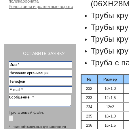
поликарбоната
(06ХН28М
Рольставни и роллетные ворота
Трубы кр
Трубы кр
СТАТЬИ
Трубы кр
Трубы кр
ОСТАВИТЬ ЗАЯВКУ
Труба с п
№
Размер
232
10х1,0
233
12х1,5
234
12х2
Прилагаемый файл:
235
16х1,0
236
16х1,5
* - поля, обязательные для заполнения