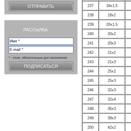
237
18х1,5
ОТПРАВИТЬ
238
18х2
239
20х1,5
РАССЫЛКА
240
20х2
241
20х3
242
21х2
* - поля, обязательные для заполнения
243
21х3
ПОДПИСАТЬСЯ
244
25х2
245
25х3
246
32х3
247
32х4
248
35х3
249
38х3
250
42х2