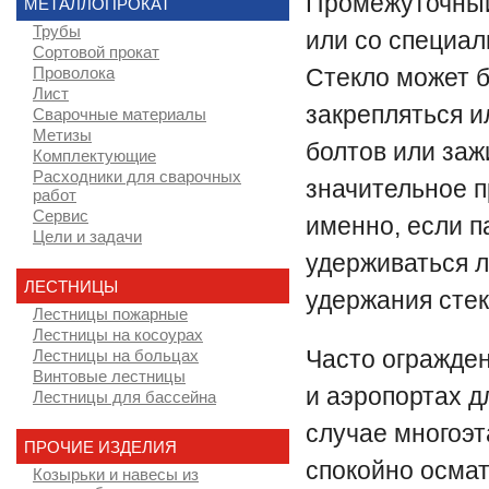
Промежуточный
МЕТАЛЛОПРОКАТ
Трубы
или со специал
Сортовой прокат
Стекло может б
Проволока
Лист
закрепляться 
Сварочные материалы
Метизы
болтов или заж
Комплектующие
Расходники для сварочных
значительное 
работ
Сервис
именно, если п
Цели и задачи
удерживаться л
ЛЕСТНИЦЫ
удержания стек
Лестницы пожарные
Лестницы на косоурах
Часто огражден
Лестницы на больцах
Винтовые лестницы
и аэропортах д
Лестницы для бассейна
случае многоэт
ПРОЧИЕ ИЗДЕЛИЯ
спокойно осмат
Козырьки и навесы из