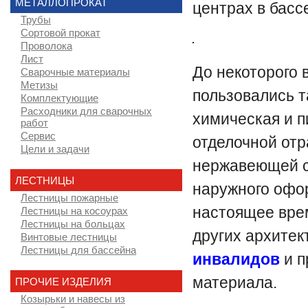
МЕТАЛЛОПРОКАТ
центрах в басс
Трубы
Сортовой прокат
Проволока
Лист
До некоторого
Сварочные материалы
Метизы
пользовались т
Комплектующие
Расходники для сварочных
химическая и 
работ
Сервис
отделочной от
Цели и задачи
нержавеющей ст
ЛЕСТНИЦЫ
наружного офо
Лестницы пожарные
настоящее вре
Лестницы на косоурах
Лестницы на больцах
других архитек
Винтовые лестницы
Лестницы для бассейна
инвалидов
и п
материала.
ПРОЧИЕ ИЗДЕЛИЯ
Козырьки и навесы из